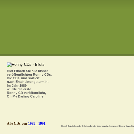
Hier Finden Sie alle bisher 
veröffentlichten Ronny CDs, 
Die CDs sind sortiert 
nach Erscheinungstermin.
Im Jahr 1989 
wurde die erste 
Ronny CD veröffentlicht, 
Oh My Darling Caroline
Alle CDs von 
1989 - 1991
Durch Anklicken der Inlets oder der Jahreszahl, kommen Sie zur jeweili